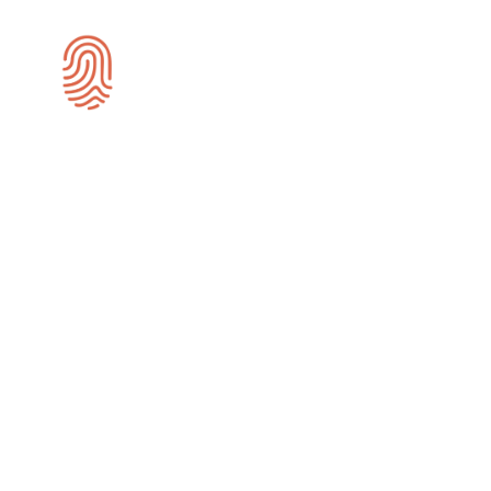
SEO-specialist
Noordoostpolder
Wij zijn gespecialiseerd in SEO en zijn
actief voor bedrijven in de omgeving
Noordoostpolder.