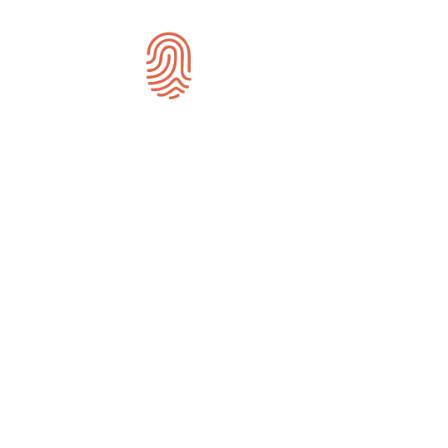
SEO uitbes
Als bedrijf wil je meer klanten ber
oplossing. In tegenstelling tot vluch
ons op het opbouwen van jouw onli
website passend bij de identiteit va