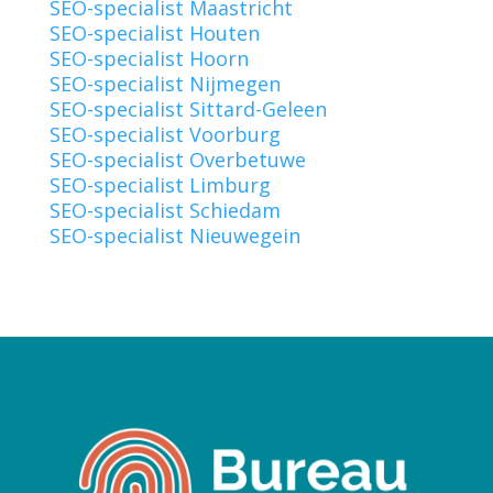
SEO-specialist Maastricht
SEO-specialist Houten
SEO-specialist Hoorn
SEO-specialist Nijmegen
SEO-specialist Sittard-Geleen
SEO-specialist Voorburg
SEO-specialist Overbetuwe
SEO-specialist Limburg
SEO-specialist Schiedam
SEO-specialist Nieuwegein