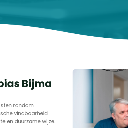
obias Bijma
listen rondom
nische vindbaarheid
te en duurzame wijze.