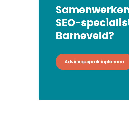
Samenwerken
SEO-specialist
Barneveld?
Adviesgesprek inplannen