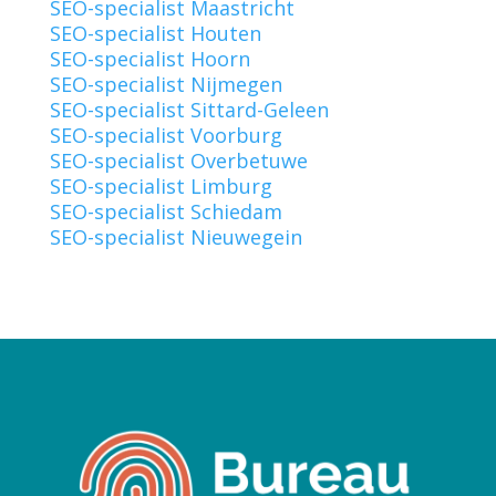
SEO-specialist Maastricht
SEO-specialist Houten
SEO-specialist Hoorn
SEO-specialist Nijmegen
SEO-specialist Sittard-Geleen
SEO-specialist Voorburg
SEO-specialist Overbetuwe
SEO-specialist Limburg
SEO-specialist Schiedam
SEO-specialist Nieuwegein