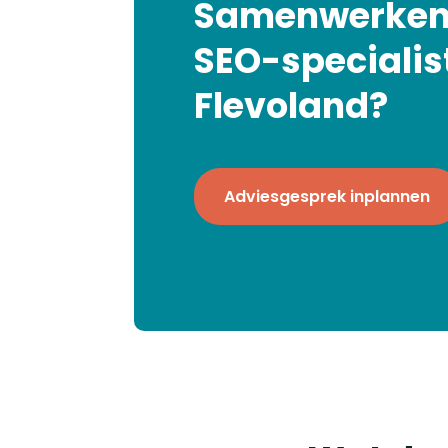
Samenwerken
SEO-specialist
Flevoland?
Adviesgesprek inplannen