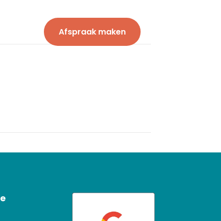
Afspraak maken
 ons
ie