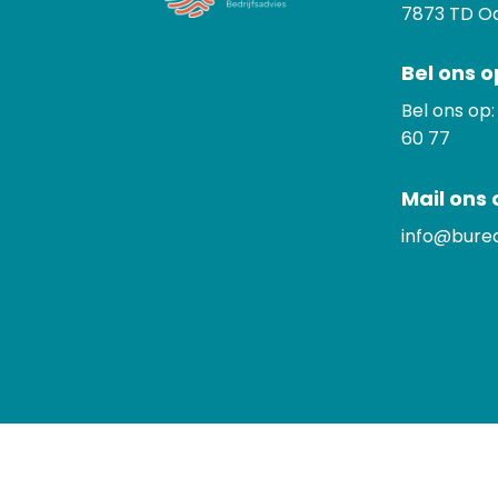
7873
TD O
Bel ons o
Bel ons op
60 77
Mail ons 
info@burea