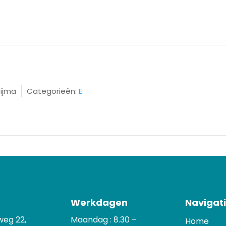
Trajecten
Kennis
Over
ijma
Categorieën:
E
Werkdagen
Navigat
weg 22,
Maandag : 8.30 –
Home